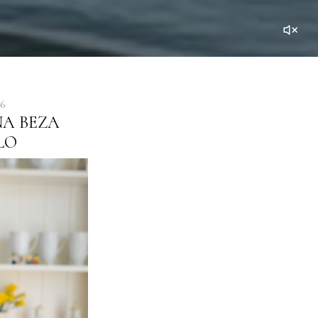
26
A BEZA
LO