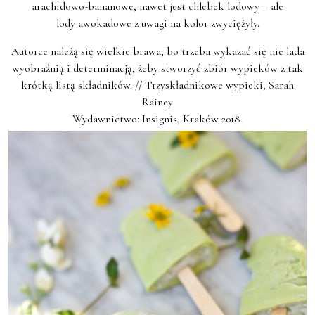
arachidowo-bananowe, nawet jest chlebek lodowy – ale
lody awokadowe z uwagi na kolor zwyciężyły.
Autorce należą się wielkie brawa, bo trzeba wykazać się nie lada
wyobraźnią i determinacją, żeby stworzyć zbiór wypieków z tak
krótką listą składników. // Trzyskładnikowe wypieki, Sarah
Rainey
Wydawnictwo: Insignis, Kraków 2018.