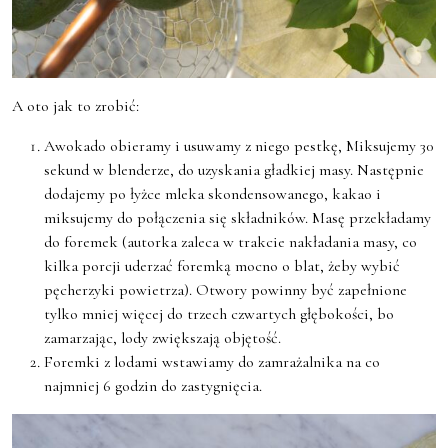
A oto jak to zrobić:
Awokado obieramy i usuwamy z niego pestkę, Miksujemy 30
sekund w blenderze, do uzyskania gładkiej masy. Następnie
dodajemy po łyżce mleka skondensowanego, kakao i
miksujemy do połączenia się składników. Masę przekładamy
do foremek (autorka zaleca w trakcie nakładania masy, co
kilka porcji uderzać foremką mocno o blat, żeby wybić
pęcherzyki powietrza). Otwory powinny być zapełnione
tylko mniej więcej do trzech czwartych głębokości, bo
zamarzając, lody zwiększają objętość.
Foremki z lodami wstawiamy do zamrażalnika na co
najmniej 6 godzin do zastygnięcia.