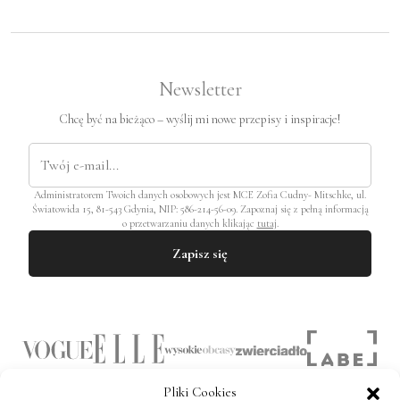
Newsletter
Chcę być na bieżąco – wyślij mi nowe przepisy i inspiracje!
Administratorem Twoich danych osobowych jest MCE Zofia Cudny- Mitschke, ul.
Światowida 15, 81-543 Gdynia, NIP: 586-214-56-09. Zapoznaj się z pełną informacją
o przetwarzaniu danych klikając
tutaj
.
Zapisz się
Pliki Cookies