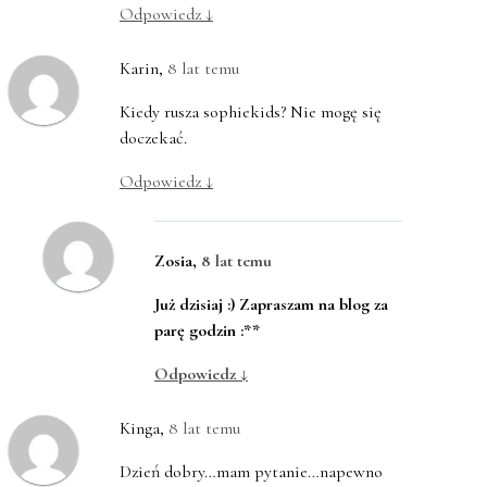
Odpowiedz
↓
Karin
,
8 lat temu
Kiedy rusza sophiekids? Nie mogę się
doczekać.
Odpowiedz
↓
Zosia
,
8 lat temu
Już dzisiaj :) Zapraszam na blog za
parę godzin :**
Odpowiedz
↓
Kinga
,
8 lat temu
Dzień dobry…mam pytanie…napewno