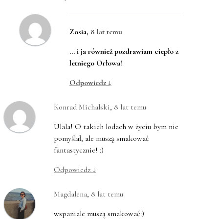
Zosia
,
8 lat temu
… i ja również pozdrawiam ciepło z
letniego Orłowa!
Odpowiedz
↓
Konrad Michalski
,
8 lat temu
Ulala! O takich lodach w życiu bym nie
pomyślał, ale muszą smakować
fantastycznie! :)
Odpowiedz
↓
Magdalena
,
8 lat temu
wspaniale muszą smakować:)