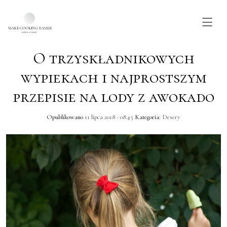
O trzyskładnikowych
Skip to main content
wypiekach i najprostszym
przepisie na lody z awokado
Opublikowano
11 lipca 2018 - 08:45
Kategoria:
Desery