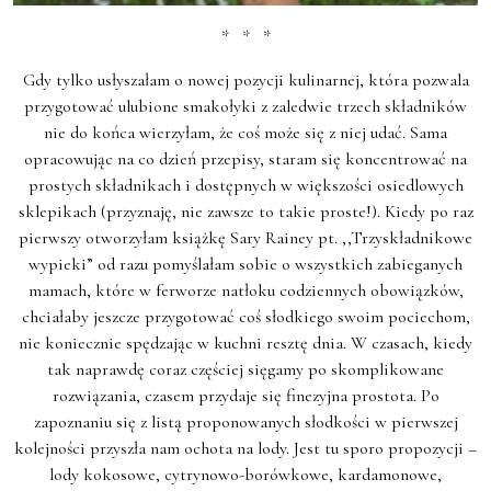
* * *
Gdy tylko usłyszałam o nowej pozycji kulinarnej, która pozwala
przygotować ulubione smakołyki z zaledwie trzech składników
nie do końca wierzyłam, że coś może się z niej udać. Sama
opracowując na co dzień przepisy, staram się koncentrować na
prostych składnikach i dostępnych w większości osiedlowych
sklepikach (przyznaję, nie zawsze to takie proste!). Kiedy po raz
pierwszy otworzyłam książkę Sary Rainey pt. ,,Trzyskładnikowe
wypieki” od razu pomyślałam sobie o wszystkich zabieganych
mamach, które w ferworze natłoku codziennych obowiązków,
chciałaby jeszcze przygotować coś słodkiego swoim pociechom,
nie koniecznie spędzając w kuchni resztę dnia. W czasach, kiedy
tak naprawdę coraz częściej sięgamy po skomplikowane
rozwiązania, czasem przydaje się finezyjna prostota. Po
zapoznaniu się z listą proponowanych słodkości w pierwszej
kolejności przyszła nam ochota na lody. Jest tu sporo propozycji –
lody kokosowe, cytrynowo-borówkowe, kardamonowe,