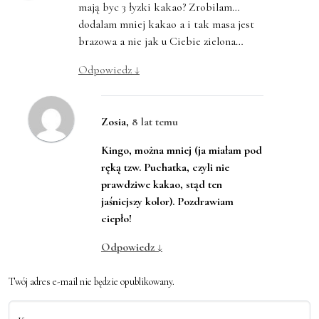
mają byc 3 łyzki kakao? Zrobilam…
dodalam mniej kakao a i tak masa jest
brazowa a nie jak u Ciebie zielona…
Odpowiedz
↓
Zosia
,
8 lat temu
Kingo, można mniej (ja miałam pod
ręką tzw. Puchatka, czyli nie
prawdziwe kakao, stąd ten
jaśniejszy kolor). Pozdrawiam
ciepło!
Odpowiedz
↓
Twój adres e-mail nie będzie opublikowany.