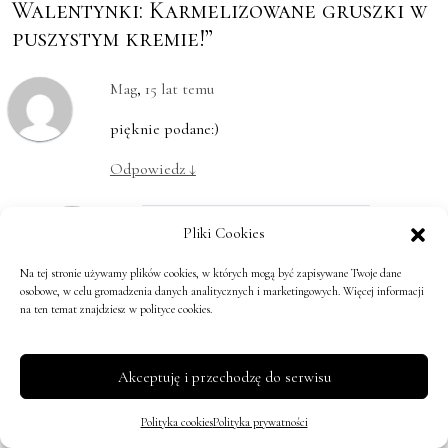
Walentynki: Karmelizowane gruszki w
puszystym kremie!”
Mag
,
15 lat temu
pięknie podane:)
Odpowiedz
↓
Pliki Cookies
www.sprawdzilamto.blogspot.com
,
15 lat temu
Na tej stronie używamy plików cookies, w których mogą być zapisywane Twoje dane
jak zwykle:)
osobowe, w celu gromadzenia danych analitycznych i marketingowych. Więcej informacji
na ten temat znajdziesz w polityce cookies.
Odpowiedz
↓
http://blindpassionforfashion.blogspot.com/
,
Akceptuję i przechodzę do serwisu
15 lat temu
Musi być naprawdę pyszne! A gruszki
Polityka cookies
Polityka prywatności
uwielbiam!!