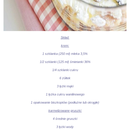
Skład:
krem:
1 szklanka (250 ml) mleka 3,5%
1/2 szklanki (125 ml) śmietanki 36%
1/4 szklanki cukru
6 żółtek
3 łyżki mąki
1 łyżka cukru wanilinowego
1 opakowanie biszkoptów (podłużne lub okrągłe)
karmelizowane gruszki:
4 średnie gruszki
3 łyżki wody