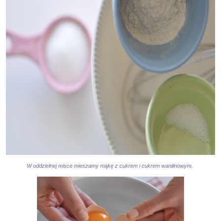
W oddzielnej misce mieszamy mąkę z cukrem i cukrem wanilinowym.