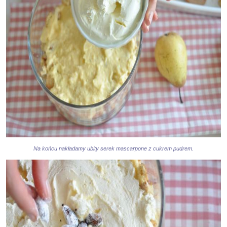
Na końcu nakładamy ubity serek mascarpone z cukrem pudrem.