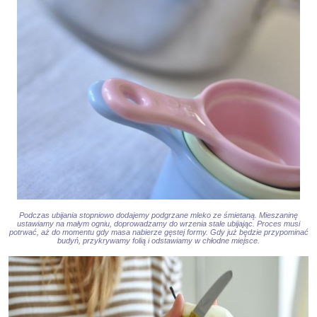
Podczas ubijania stopniowo dodajemy podgrzane mleko ze śmietaną. Mieszaninę
ustawiamy na małym ogniu, doprowadzamy do wrzenia stale ubijając. Proces musi
potrwać, aż do momentu gdy masa nabierze gęstej formy. Gdy już będzie przypominać
budyń, przykrywamy folią i odstawiamy w chłodne miejsce.