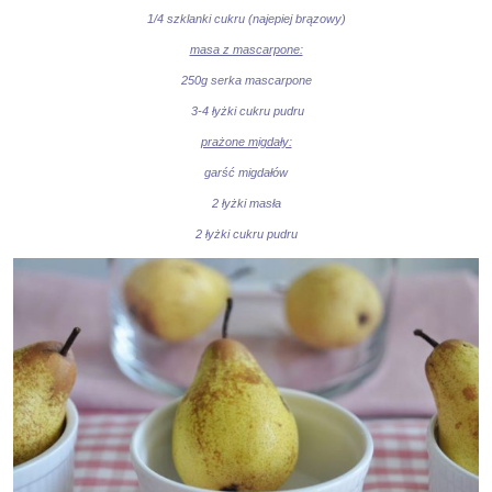
1/4 szklanki cukru (najepiej brązowy)
masa z mascarpone:
250g serka mascarpone
3-4 łyżki cukru pudru
prażone migdały:
garść migdałów
2 łyżki masła
2 łyżki cukru pudru