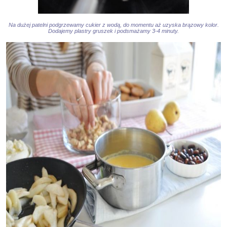
Na dużej patelni podgrzewamy cukier z wodą, do momentu aż uzyska brązowy kolor.
Dodajemy plastry gruszek i podsmażamy 3-4 minuty.