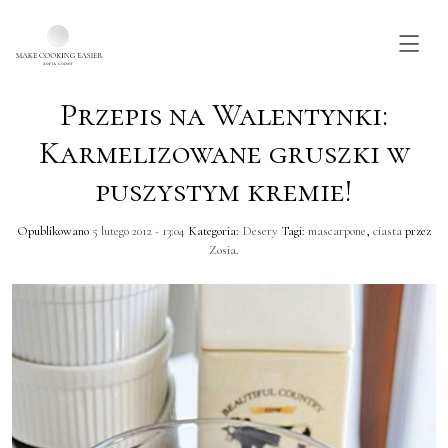
Przepis na Walentynki:
Skip to main content
Karmelizowane gruszki w
puszystym kremie!
Opublikowano
5 lutego 2012 - 13:04
Kategoria:
Desery
Tagi:
mascarpone
,
ciasta
przez
Zosia
.