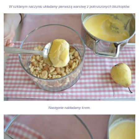
W szklanym naczyniu układamy pierwszą warstwę z pokruszonych biszkoptów.
Następnie nakładamy krem.