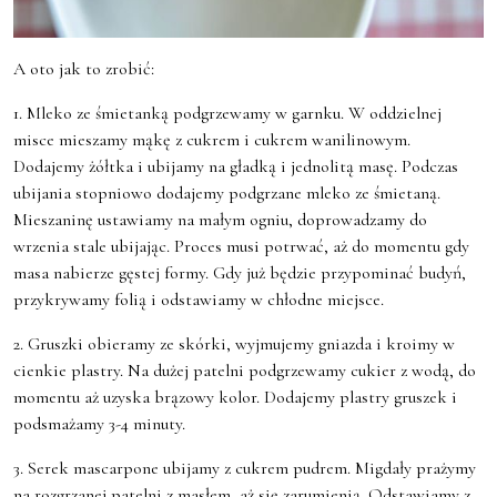
A oto jak to zrobić:
1. Mleko ze śmietanką podgrzewamy w garnku. W oddzielnej
misce mieszamy mąkę z cukrem i cukrem wanilinowym.
Dodajemy żółtka i ubijamy na gładką i jednolitą masę. Podczas
ubijania stopniowo dodajemy podgrzane mleko ze śmietaną.
Mieszaninę ustawiamy na małym ogniu, doprowadzamy do
wrzenia stale ubijając. Proces musi potrwać, aż do momentu gdy
masa nabierze gęstej formy. Gdy już będzie przypominać budyń,
przykrywamy folią i odstawiamy w chłodne miejsce.
2. Gruszki obieramy ze skórki, wyjmujemy gniazda i kroimy w
cienkie plastry. Na dużej patelni podgrzewamy cukier z wodą, do
momentu aż uzyska brązowy kolor. Dodajemy plastry gruszek i
podsmażamy 3-4 minuty.
3. Serek mascarpone ubijamy z cukrem pudrem. Migdały prażymy
na rozgrzanej patelni z masłem, aż się zarumienią. Odstawiamy z