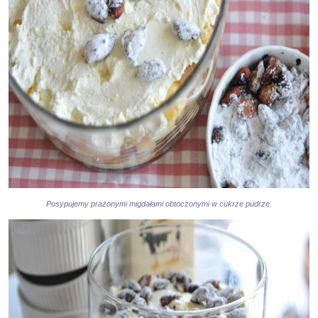
Posypujemy prażonymi migdałami obtoczonymi w cukrze pudrze.