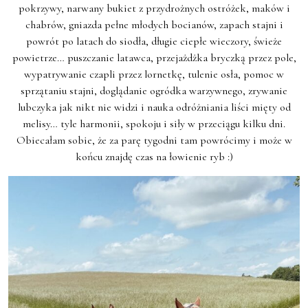
pokrzywy, narwany bukiet z przydrożnych ostróżek, maków i
chabrów, gniazda pełne młodych bocianów, zapach stajni i
powrót po latach do siodła, długie ciepłe wieczory, świeże
powietrze… puszczanie latawca, przejażdżka bryczką przez pole,
wypatrywanie czapli przez lornetkę, tulenie osła, pomoc w
sprzątaniu stajni, doglądanie ogródka warzywnego, zrywanie
lubczyka jak nikt nie widzi i nauka odróżniania liści mięty od
melisy… tyle harmonii, spokoju i siły w przeciągu kilku dni.
Obiecałam sobie, że za parę tygodni tam powrócimy i może w
końcu znajdę czas na łowienie ryb :)