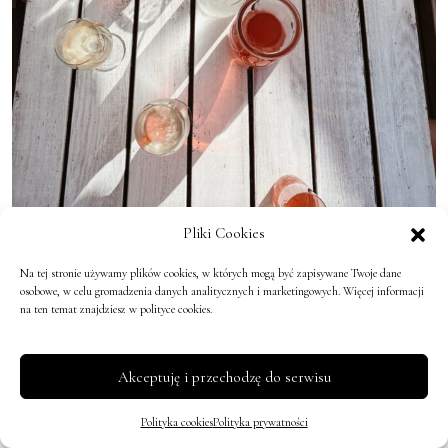
Pliki Cookies
Pierwsze upalne dni w tym roku
Na tej stronie używamy plików cookies, w których mogą być zapisywane Twoje dane
osobowe, w celu gromadzenia danych analitycznych i marketingowych. Więcej informacji
na ten temat znajdziesz w polityce cookies.
Akceptuję i przechodzę do serwisu
Polityka cookies
Polityka prywatności