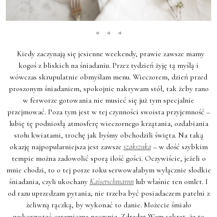
* * *
Kiedy zaczynają się jesienne weekendy, prawie zawsze mamy
kogoś z bliskich na śniadaniu. Przez tydzień żyję tą myślą i
wówczas skrupulatnie obmyślam menu. Wieczorem, dzień przed
proszonym śniadaniem, spokojnie nakrywam stół, tak żeby rano
w ferworze gotowania nie musieć się już tym specjalnie
przejmować. Poza tym jest w tej czynności swoista przyjemność –
lubię tę podniosłą atmosferę wieczornego krzątania, ozdabiania
stołu kwiatami, trochę jak byśmy obchodzili święta. Na taką
okazję najpopularniejsza jest zawsze
szakszuka
– w dość szybkim
tempie można zadowolić sporą ilość gości. Oczywiście, jeżeli o
mnie chodzi, to o tej porze roku serwowałabym wyłącznie słodkie
śniadania, czyli ukochany
Kaiserschmarnn
lub właśnie ten omlet. I
od razu uprzedzam pytania, nie trzeba być posiadaczem patelni z
żeliwną rączką, by wykonać to danie. Możecie śmiało
wykorzystać ceramiczne naczynia. Zdradzę Wam sekret, że to