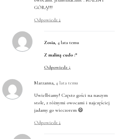
owocami. Jednoznacznie : MALINY
GÓRĄ!!!
Odpowiedz
↓
Zosia
,
4 lata temu
Z maliną cudo :*
Odpowiedz
↓
Marzanna
,
4 lata temu
Uwielbiamy! Często gości na naszym
stole, z różnymi owocami i najczęściej
jadamy go wieczorem 😄
Odpowiedz
↓