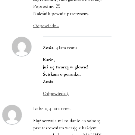
Poprosimy 😊
Naleśnik pewnie przepyszny.
Odpowiedz
↓
Zosia
,
4 lata temu
Karin,
już się tworzą w głowie!
Ściskam o poranku,
Zosia
Odpowiedz
↓
Izabela
,
4 lata temu
Mąż serwuje mi to danie co sobotę,
przetestowałam wersję z każdymi