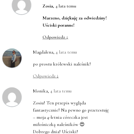
Zosia
,
4 lata temu
Marzeno, dziękuję za odwiedziny!
Uściski poranne!
Odpowiedz
↓
Magdalena
,
4 lata temu
po prostu królewski naleśnik!
Odpowiedz
↓
Monika
,
4 lata temu
Zosiu! Ten przepis wygląda
fantastycznie! Na pewno go przetestuję
– moja 4-letnia córeczka jest
miłośniczką naleśników 😍
Dobrego dnia! Uściski!