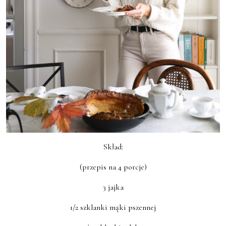
Skład:
(przepis na 4 porcje)
3 jajka
1/2 szklanki mąki pszennej