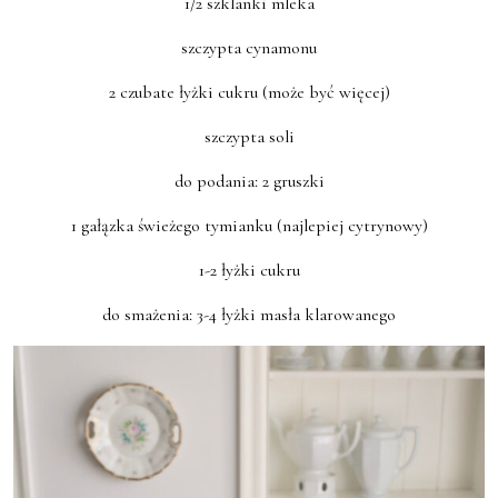
1/2 szklanki mleka
szczypta cynamonu
2 czubate łyżki cukru (może być więcej)
szczypta soli
do podania: 2 gruszki
1 gałązka świeżego tymianku (najlepiej cytrynowy)
1-2 łyżki cukru
do smażenia: 3-4 łyżki masła klarowanego