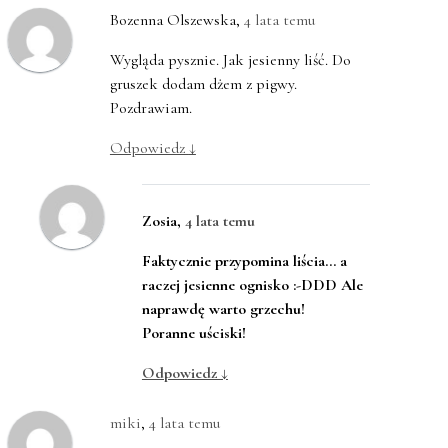
Bozenna Olszewska
,
4 lata temu
Wygląda pysznie. Jak jesienny liść. Do
gruszek dodam dżem z pigwy.
Pozdrawiam.
Odpowiedz
↓
Zosia
,
4 lata temu
Faktycznie przypomina liścia… a
raczej jesienne ognisko :-DDD Ale
naprawdę warto grzechu!
Poranne uściski!
Odpowiedz
↓
miki
,
4 lata temu