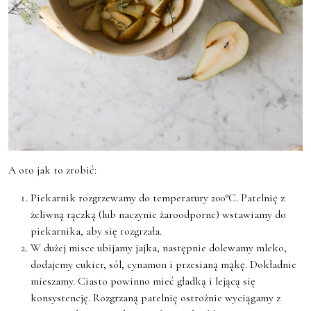
A oto jak to zrobić:
Piekarnik rozgrzewamy do temperatury 200°C. Patelnię z
żeliwną rączką (lub naczynie żaroodporne) wstawiamy do
piekarnika, aby się rozgrzała.
W dużej misce ubijamy jajka, następnie dolewamy mleko,
dodajemy cukier, sól, cynamon i przesianą mąkę. Dokładnie
mieszamy. Ciasto powinno mieć gładką i lejącą się
konsystencję. Rozgrzaną patelnię ostrożnie wyciągamy z