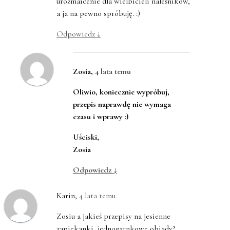
urozmaicenie dla wielbicieli naleśników,
a ja na pewno spróbuję. :)
Odpowiedz
↓
Zosia
,
4 lata temu
Oliwio, koniecznie wypróbuj,
przepis naprawdę nie wymaga
czasu i wprawy :)
Uściski,
Zosia
Odpowiedz
↓
Karin
,
4 lata temu
Zosiu a jakieś przepisy na jesienne
zapiekanki, jednogarnkowe obiady?