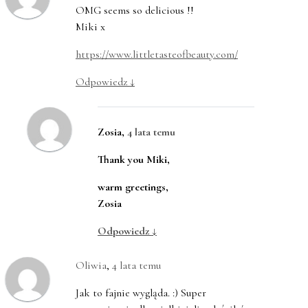
OMG seems so delicious !!
Miki x
https://www.littletasteofbeauty.com/
Odpowiedz
↓
Zosia
,
4 lata temu
Thank you Miki,
warm greetings,
Zosia
Odpowiedz
↓
Oliwia
,
4 lata temu
Jak to fajnie wygląda. :) Super