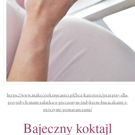
https://www.makecookingeasier.pl/bez-kategorii/przepisy-dla-
przyszlych-mam-salatka-z-pieczonym-indykiem-buraczkami-i-
swiezymi-pomaranczami/
Bajeczny koktajl