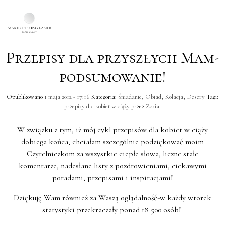
Przepisy dla przyszłych Mam-
Skip to main content
podsumowanie!
Opublikowano
1 maja 2012 - 17:16
Kategoria:
Śniadanie
,
Obiad
,
Kolacja
,
Desery
Tagi:
przepisy dla kobiet w ciąży
przez
Zosia
.
W związku z tym, iż mój cykl przepisów dla kobiet w ciąży
dobiega końca, chciałam szczególnie podziękować moim
Czytelniczkom za wszystkie ciepłe słowa, liczne stałe
komentarze, nadesłane listy z pozdrowieniami, ciekawymi
poradami, przepisami i inspiracjami!
Dziękuję Wam również za Waszą oglądalność-w każdy wtorek
statystyki przekraczały ponad 18 500 osób!