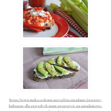
https://www.makecookingeasier.pl/na-sniadanie/przepisy-
kulinarne-dla-przyszlych-mam-propozycje-na-sniadaniowe-