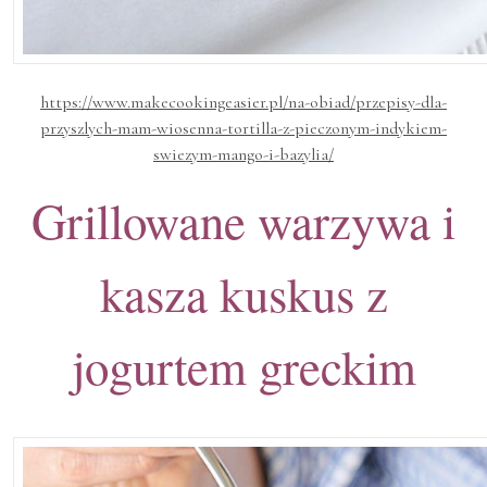
https://www.makecookingeasier.pl/na-obiad/przepisy-dla-
przyszlych-mam-wiosenna-tortilla-z-pieczonym-indykiem-
swiezym-mango-i-bazylia/
Grillowane warzywa i
kasza kuskus z
jogurtem greckim