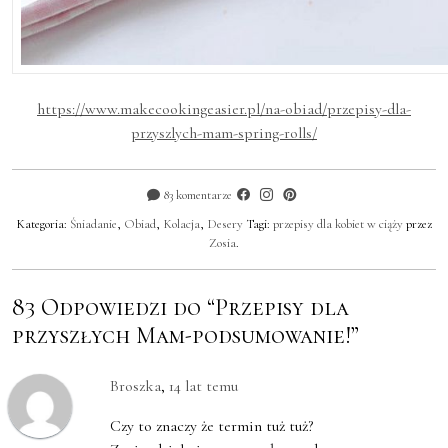
https://www.makecookingeasier.pl/na-obiad/przepisy-dla-
przyszlych-mam-spring-rolls/
83 komentarze
Kategoria:
Śniadanie
,
Obiad
,
Kolacja
,
Desery
Tagi:
przepisy dla kobiet w ciąży
przez
Zosia
.
83 Odpowiedzi do “Przepisy dla
przyszłych Mam-podsumowanie!”
Broszka
,
14 lat temu
Czy to znaczy że termin tuż tuż?