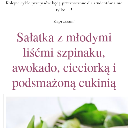
Kolejne cykle przepisów będą przeznaczone dla studentów i nie
tylko … !
Zapraszam!
Sałatka z młodymi
liśćmi szpinaku,
awokado, cieciorką i
podsmażoną cukinią