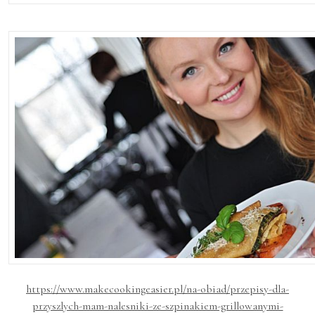
https://www.makecookingeasier.pl/na-obiad/przepisy-dla-
przyszlych-mam-nalesniki-ze-szpinakiem-grillowanymi-