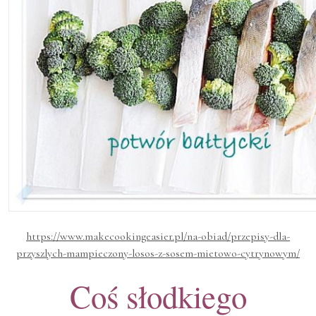
https://www.makecookingeasier.pl/na-obiad/przepisy-dla-
przyszlych-mampieczony-losos-z-sosem-mietowo-cytrynowym/
Coś słodkiego