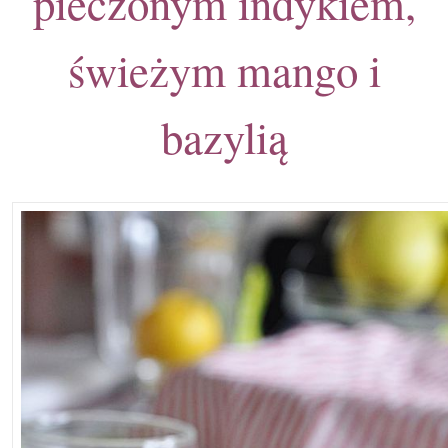
pieczonym indykiem,
świeżym mango i
bazylią