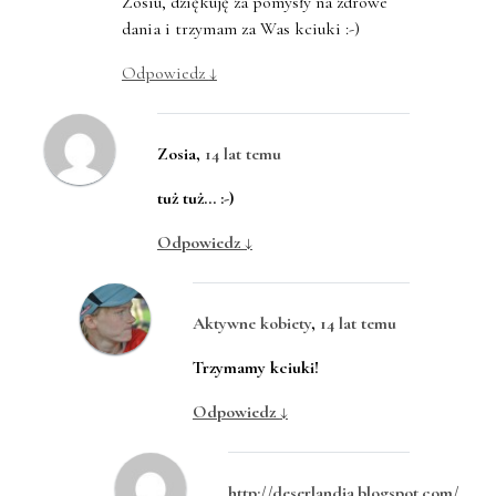
Zosiu, dziękuję za pomysły na zdrowe
dania i trzymam za Was kciuki :-)
Odpowiedz
↓
Zosia
,
14 lat temu
tuż tuż… :-)
Odpowiedz
↓
Aktywne kobiety
,
14 lat temu
Trzymamy kciuki!
Odpowiedz
↓
http://deserlandia.blogspot.com/
,