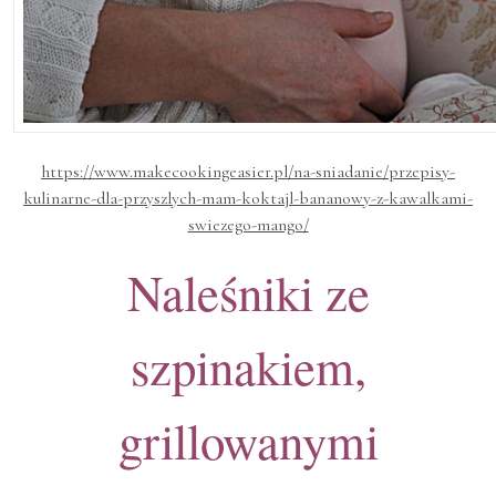
https://www.makecookingeasier.pl/na-sniadanie/przepisy-
kulinarne-dla-przyszlych-mam-koktajl-bananowy-z-kawalkami-
swiezego-mango/
Naleśniki ze
szpinakiem,
grillowanymi