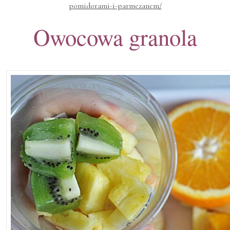
pomidorami-i-parmezanem/
Owocowa granola