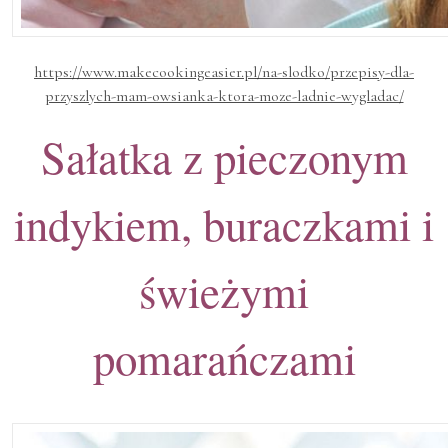
https://www.makecookingeasier.pl/na-slodko/przepisy-dla-
przyszlych-mam-owsianka-ktora-moze-ladnie-wygladac/
Sałatka z pieczonym
indykiem, buraczkami i
świeżymi
pomarańczami