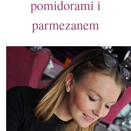
pomidorami i
parmezanem