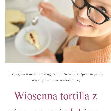
https://www.makecookingeasier.pl/na-slodko/przepisy-dla-
przyszlych-mam-cos-slodkiego/
Wiosenna tortilla z