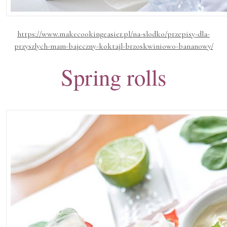
https://www.makecookingeasier.pl/na-slodko/przepisy-dla-
przyszlych-mam-bajeczny-koktajl-brzoskwiniowo-bananowy/
Spring rolls