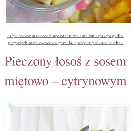
https://www.makecookingeasier.pl/na-sniadanie/przepisy-dla-
przyszlych-mam-owocowa-granola-i-projekt-polka-w-kuchni/
Pieczony łosoś z sosem
miętowo – cytrynowym