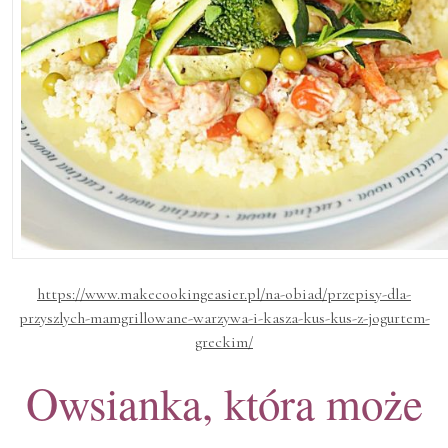
https://www.makecookingeasier.pl/na-obiad/przepisy-dla-
przyszlych-mamgrillowane-warzywa-i-kasza-kus-kus-z-jogurtem-
greckim/
Owsianka, która może