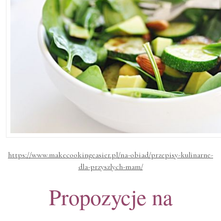
https://www.makecookingeasier.pl/na-obiad/przepisy-kulinarne-
dla-przyszlych-mam/
Propozycje na